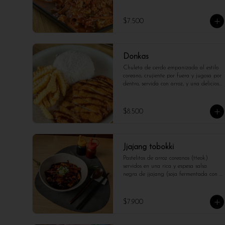
sabor caramelizado y jugoso. Servido 
con una guarnición de arroz y 
encurtidos, esta deliciosa receta coreana 
$7.500
ofrece un equilibrio perfecto entre dulce, 
salado y picante. ¡Una experiencia única 
de la cocina de Corea!
Donkas
Chuleta de cerdo empanizada al estilo 
coreano, crujiente por fuera y jugosa por 
dentro, servida con arroz, y una deliciosa 
salsa agridulce especial acompañado 
con papas fritas y arroz blanco.
$8.500
Jjajang tobokki
Pastelitos de arroz coreanos (tteok) 
servidos en una rica y espesa salsa 
negra de jjajang (soja fermentada con 
sabor umami). Esta versión combina la 
textura suave del tteok con el sabor 
profundo y ligeramente dulce de la 
$7.900
salsa, creando un plato reconfortante y 
lleno de carácter.