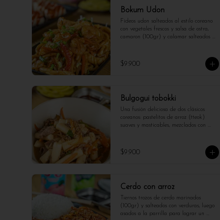
Bokum Udon
Fideos udon salteados al estilo coreano 
con vegetales frescos y salsa de ostra, 
camaron (100gr) y calamar salteados 
(100gr) . Plato reconfortante y lleno de 
sabor.
$9.900
Bulgogui tobokki
Una fusión deliciosa de dos clásicos 
coreanos: pastelitos de arroz (tteok) 
suaves y masticables, mezclados con 
finas láminas de carne de res marinadas 
al estilo bulgogi (100gr) , en una salsa 
dulce y ligeramente picante. Un plato 
$9.900
reconfortante, lleno de sabor y textura, 
ideal para quienes buscan una 
experiencia coreana auténtica y sabrosa.
Cerdo con arroz
Tiernos trozos de cerdo marinados 
(100gr) y salteados con verduras, luego 
asados a la parrilla para lograr un 