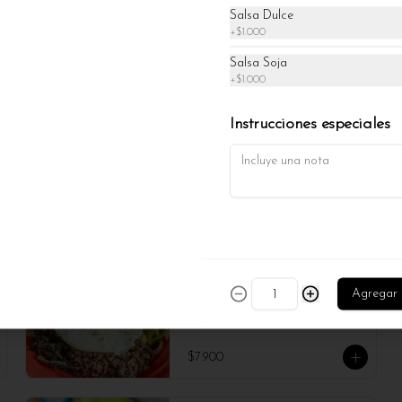
Salsa Dulce
+
$1.000
Salsa Soja
+
$1.000
Instrucciones especiales
Bibimbab
Plato tradicional coreano con arroz 
Agregar
blanco al vapor, cubierto con una 
colorida variedad de vegetales 
salteados, carne de res marinada 
(40gr), huevo frito y salsa gochujang 
(picante). Se mezcla antes de comer 
$7.900
para disfrutar de una explosión de 
sabores y texturas en cada bocado.