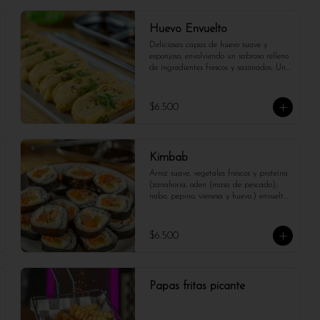
Huevo Envuelto
Deliciosas capas de huevo suave y 
esponjoso, envolviendo un sabroso relleno 
de ingredientes frescos y sazonados. Un 
bocado ligero, lleno de sabor y textura. 
El sabor te sorprendera.
$6.500
Kimbab
Arroz suave, vegetales frescos y proteína 
(zanahoria, oden (masa de pescado), 
nabo, pepino, vienesa y huevo.) envueltos 
en alga nori. Un bocado saludable, 
sabroso y lleno de frescura, ideal para 
disfrutar en cualquier momento del día.
$6.500
Papas fritas picante