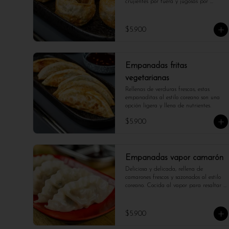
crujientes por fuera y jugosas por 
dentro. Un clásico irresistible.

*Foto referencial , puede variar cantidad 
$5.900
y tamaño*
Empanadas fritas
vegetarianas
Rellenas de verduras frescas, estas 
empanaditas al estilo coreano son una 
opción ligera y llena de nutrientes.
$5.900
Empanadas vapor camarón
Deliciosa y delicada, rellena de 
camarones frescos y sazonados al estilo 
coreano. Cocida al vapor para resaltar 
su suavidad y frescura en cada bocado.
$5.900