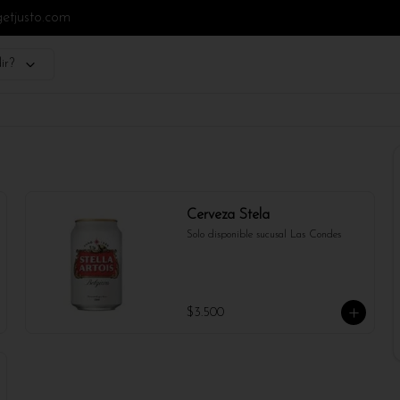
getjusto.com
ir?
Cerveza Stela
Solo disponible sucusal Las Condes
$3.500