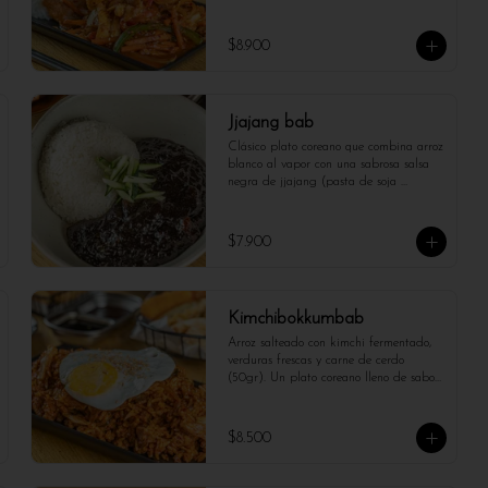
plato que combina lo mejor de la tierra 
y el mar con una explosión de sabores y 
texturas.
$8.900
Jjajang bab
Clásico plato coreano que combina arroz 
blanco al vapor con una sabrosa salsa 
negra de jjajang (pasta de soja 
fermentada), y vegetales. Una opción 
reconfortante y llena de sabor.
$7.900
Kimchibokkumbab
Arroz salteado con kimchi fermentado, 
verduras frescas y carne de cerdo 
(50gr). Un plato coreano lleno de sabor 
picante y ligeramente ácido, perfecto 
para los amantes de la cocina auténtica.
$8.500