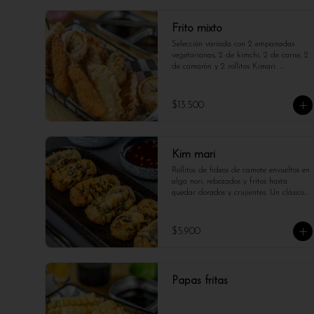
Frito mixto
Selección variada con 2 empanadas 
vegetarianas, 2 de kimchi, 2 de carne, 2 
de camarón y 2 rollitos Kimari. 
Crujientes, sabrosas y perfectas para 
compartir.
$13.500
Kim mari
Rollitos de fideos de camote envueltos en 
alga nori, rebozados y fritos hasta 
quedar dorados y crujientes. Un clásico 
callejero coreano con mucho sabor.
$5.900
Papas fritas