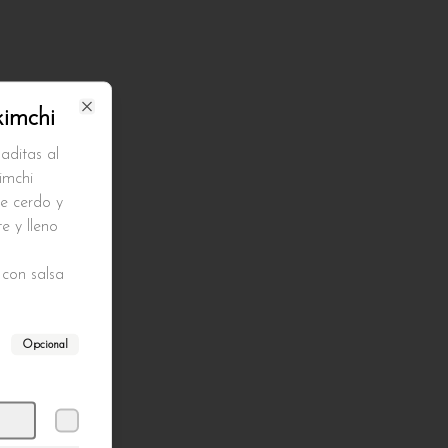
kimchi
Close
aditas al
kimchi
e cerdo y
e y lleno
con salsa
Opcional