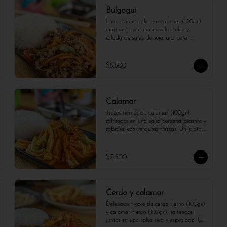
Bulgogui
Finas láminas de carne de res (100gr) 
marinadas en una mezcla dulce y 
salada de salsa de soja, ajo, pera 
asiática y sésamo, luego salteadas hasta 
quedar tiernas y jugosas. Un clásico de 
la cocina coreana, lleno de sabor y 
$8.500
servido con arroz y vegetales. 
¡Irresistiblemente sabroso!
Calamar
Trozos tiernos de calamar (100gr) 
salteados en una salsa coreana picante y 
sabrosa, con verduras frescas. Un plato 
lleno de sabor, con una combinación 
perfecta de texturas y un toque 
auténtico de la cocina coreana.
$7.500
Cerdo y calamar
Deliciosos trozos de cerdo tierno (100gr) 
y calamar fresco (100gr), salteados 
juntos en una salsa rica y especiada. Un 