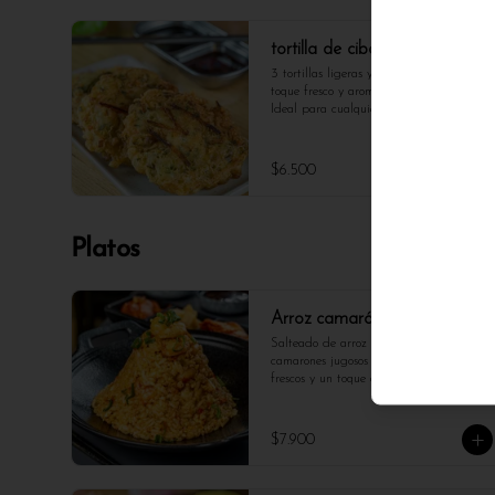
tortilla de ciboulette
3 tortillas ligeras y esponjosas, con el 
toque fresco y aromático del ciboulette. 
Ideal para cualquier momento del día.
$6.500
Platos
Arroz camarón
Salteado de arroz al estilo coreano con 
camarones jugosos (165gr), vegetales 
frescos y un toque de salsa de soja y 
aceite de sésamo. Un plato aromático, 
sabroso y equilibrado, ideal para los 
amantes de los mariscos con un toque 
$7.900
asiático.