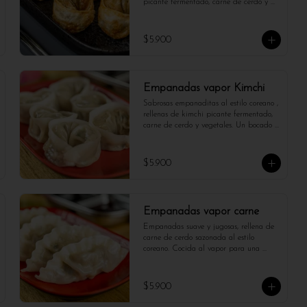
picante fermentado, carne de cerdo y 
vegetales. Un bocado picante y lleno de 
carácter. 

No olvides de acompañarlo con salsa de 
$5.900
soja.
Empanadas vapor Kimchi
Sabrosas empanaditas al estilo coreano , 
rellenas de kimchi picante fermentado, 
carne de cerdo y vegetales. Un bocado 
picante y lleno de carácter. 

No olvides de acompañarlo con salsa de 
soja.
$5.900
Empanadas vapor carne
Empanadas suave y jugosas, rellena de 
carne de cerdo sazonada al estilo 
coreano. Cocida al vapor para una 
textura tierna y reconfortante.

*Foto referencial , puede variar cantidad 
$5.900
y tamaño*