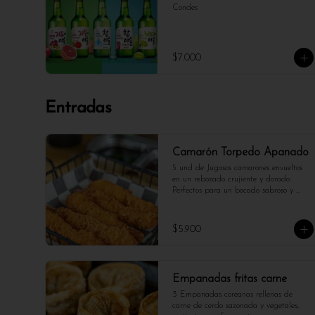
Condes
$7.000
Entradas
Camarón Torpedo Apanado
5 und de Jugosos camarones envueltos 
en un rebozado crujiente y dorado. 
Perfectos para un bocado sabroso y 
ligero, con el toque justo de mar.
$5.900
Empanadas fritas carne
3 Empanadas coreanas rellenas de 
carne de cerdo sazonada y vegetales, 