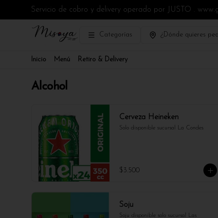
Servicio de cobro y delivery operado por JUSTO . www.
Categorías
¿Dónde quieres ped
Inicio
Menú
Retiro & Delivery
Alcohol
Cerveza Heineken
Solo disponible sucursal La Condes
$3.500
Soju
Soju disponible solo sucursal Las 