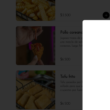
$3.500
Pollo coreano
Jugosos trozos de pollo, marinados en 
una mezcla de salsas tradicionales 
coreanas, luego fritos hasta quedar 
crujientes y bañados en una deliciosa 
salsa dulce y poco picante. Un plato 
lleno de sabor y textura.
$6.500
Tofu frito
Tofu pasados por huevo, harina y pan 
rallado para que sean dorados y 
crujientes por fuera, suaves por dentro. 
Un bocado ligero, sabroso y 100% 
artesanal.
$6.500