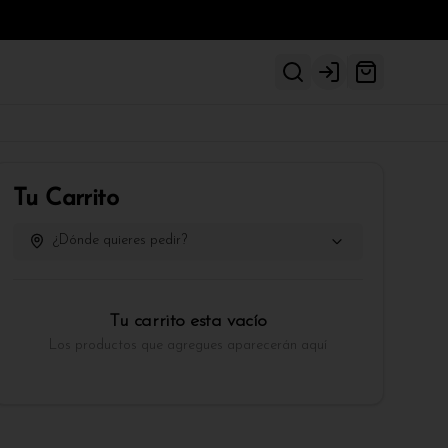
Login
Tu Carrito
¿Dónde quieres pedir?
Tu carrito esta vacío
Los productos que agregues aparecerán aquí