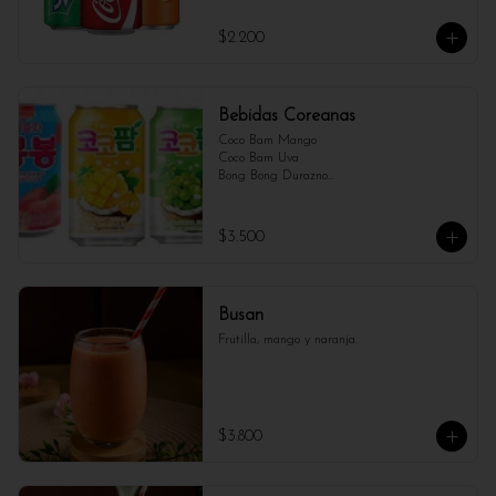
$2.200
Bebidas Coreanas
Coco Bam Mango 

Coco Bam Uva 

Bong Bong Durazno

Bong Bong Uva

Milkis

Sparkling water melon
$3.500
Busan
Frutilla, mango y naranja.
$3.800