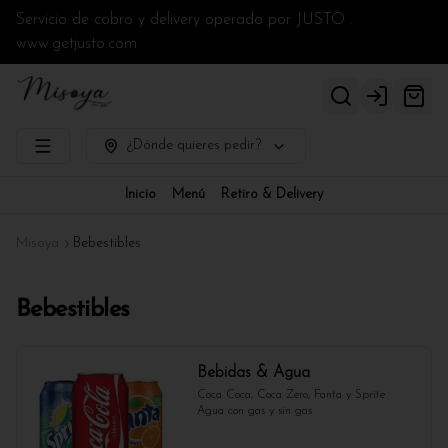
Servicio de cobro y delivery operado por JUSTO .
www.getjusto.com
Login
¿Dónde quieres pedir?
Inicio
Menú
Retiro & Delivery
Misoya
Bebestibles
Bebestibles
Bebidas & Agua
Coca Coca, Coca Zero, Fanta y Sprite

Agua con gas y sin gas