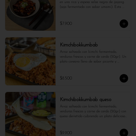
en una rica y espesa salsa negra de jjajang 
(soja fermentada con sabor umami). Esta 
versión combina la textura suave del tteok 
con el sabor profundo y ligeramente dulce de 
la salsa, creando un plato reconfortante y 
$7.900
lleno de carácter.
Kimchibokkumbab
Arroz salteado con kimchi fermentado, 
verduras frescas y carne de cerdo (50gr). Un 
plato coreano lleno de sabor picante y 
ligeramente ácido, perfecto para los amantes 
de la cocina auténtica.
$8.500
Kimchibokkumbab queso
Arroz salteado con kimchi fermentado, 
verduras frescas y carne de cerdo (50gr) con 
queso derretido cubriendo un plato delicioso 
y autentico.
$9.900