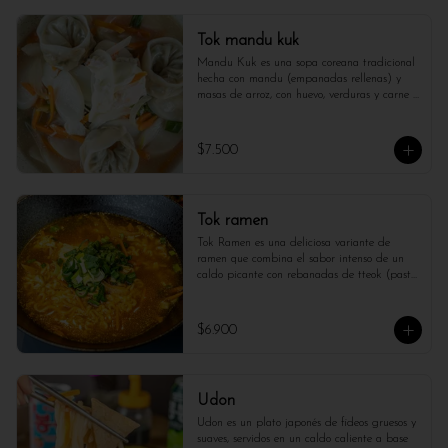
Tok mandu kuk
Mandu Kuk es una sopa coreana tradicional 
hecha con mandu (empanadas rellenas) y 
masas de arroz, con huevo, verduras y carne 
molida. Es popular en Año Nuevo por 
simbolizar buena suerte.

$7.500
*Foto referencial*
Tok ramen
Tok Ramen es una deliciosa variante de 
ramen que combina el sabor intenso de un 
caldo picante con rebanadas de tteok (pastel 
de arroz). Este plato fusiona la textura suave 
del tteok con los fideos tradicionales del 
ramen, creando una experiencia única de 
$6.900
sabores y texturas. Ideal para quienes buscan 
un toque picante y reconfortante en su 
comida.
Udon
Udon es un plato japonés de fideos gruesos y 
suaves, servidos en un caldo caliente a base 