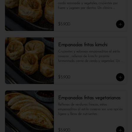
cerdo sazonada y vegetales, crujientes por 
fuera y jugosas por dentro. Un clásico 
irresistible.

*Foto referencial , puede variar cantidad y 
$5.900
tamaño*
Empanadas fritas kimchi
Crujientes y sabrosas empanaditas al estilo 
coreano , rellenas de kimchi picante 
fermentado, carne de cerdo y vegetales. Un 
bocado picante y lleno de carácter. 

No olvides de acompañarlo con salsa de soja.
$5.900
Empanadas fritas vegetarianas
Rellenas de verduras frescas, estas 
empanaditas al estilo coreano son una opción 
ligera y llena de nutrientes.
$5.900