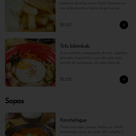
pastelitos de arroz suave (tteok) bañados en 
una salsa picante y dulce de gochujang. 
Acompañado de masas de pescado, huevo 
duro y queso derretido, este plato es perfecto 
para los amantes de los sabores intensos y 
$8.500
reconfortantes. ¡Un bocado lleno de textura y 
sabor único!
Tofu bibimbab
Arroz caliente acompañado de tofu, vegetales 
salteados, huevo frito y una deliciosa salsa 
picante de gochujang. Un plato lleno de 
sabor, textura y frescura, ideal para una 
opción vegetariana y saludable.
$8.500
Sopas
Kimchichigue
Tradicional sopa coreana hecha con kimchi 
fermentado, carne de cerdo, tofu, cebolla, y 