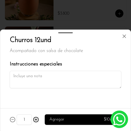
$3.800
Ice tea casero
Churros 12und
Acompañado con salsa de chocolate
Instrucciones especiales
$3.500
Jugos Naturales
Jugos naturales de Piña, Melon, Frutilla, 
Mango, Mix Berries y Arandano.
$3.800
Agregar
$10.800