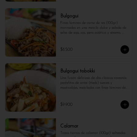
Bulgogui
Finas láminas de carne de res (100gr) 
marinadas en una mezcla dulce y salada de 
salsa de soja, ajo, pera asiática y sésamo, 
luego salteadas hasta quedar tiernas y 
jugosas. Un clásico de la cocina coreana, lleno 
de sabor y servido con arroz y vegetales. 
$8.500
¡Irresistiblemente sabroso!
Bulgogui tobokki
Una fusión deliciosa de dos clásicos coreanos: 
pastelitos de arroz (tteok) suaves y 
masticables, mezclados con finas láminas de 
carne de res marinadas al estilo bulgogi 
(100gr) , en una salsa dulce y ligeramente 
picante. Un plato reconfortante, lleno de 
$9.900
sabor y textura, ideal para quienes buscan 
una experiencia coreana auténtica y sabrosa.
Calamar
Trozos tiernos de calamar (100gr) salteados 