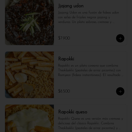
Jjajang udon
Jjajang Udon es una fusión de fideos udon 
con salsa de frijoles negros jjajang y 
verduras. Un plato sabroso, cremoso y 
reconfortante con un toque único.
$7.900
Rapokki
Rapokki es un plato coreano que combina 
Tteokbokki (pasteles de arroz picantes) con 
Ramyeon (fideos instantáneos). El resultado 
es una mezcla deliciosa de sabores picantes y 
sabrosos, con la suavidad de los pasteles de 
arroz y la textura de los fideos. Todo se 
$8.500
cocina junto en una salsa dulce y picante, 
creando una experiencia única y 
reconfortante.
Rapokki queso
Rapokki Queso es una versión más cremosa y 
deliciosa del clásico Rapokki. Combina 
Tteokbokki (pasteles de arroz picantes) y 