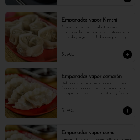
Empanadas vapor Kimchi
Sabrosas empanaditas al estilo coreano , 
rellenas de kimchi picante fermentado, carne 
de cerdo y vegetales. Un bocado picante y 
lleno de carácter. 

No olvides de acompañarlo con salsa de soja.
$5.900
Empanadas vapor camarón
Deliciosa y delicada, rellena de camarones 
frescos y sazonados al estilo coreano. Cocida 
al vapor para resaltar su suavidad y frescura 
en cada bocado.
$5.900
Empanadas vapor carne
Empanadas suave y jugosas, rellena de carne 