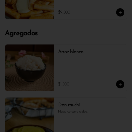
Ramyeon (fideos instantáneos), pero con la 
adición de queso derretido que suaviza el 
picante y agrega un toque cremoso. La salsa 
$9.500
dulce y picante se mezcla perfectamente con 
el queso, creando una experiencia única y 
reconfortante, ideal para quienes disfrutan 
de un toque indulgente.
Agregados
Arroz blanco
$1.500
Dan muchi
Nabo coreano dulce.