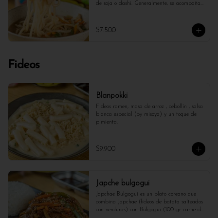
de soja o dashi. Generalmente, se acompaña 
con ingredientes como cebollín y se puede 
disfrutar tanto en su versión clásica como con 
diferentes variaciones de proteínas y 
$7.500
vegetales. Es un plato reconfortante y lleno 
de sabor, ideal para cualquier ocasión.
Fideos
Blanpokki
Fideos ramen, masa de arroz , cebollín , salsa 
blanca especial (by misoya) y un toque de 
pimienta.
$9.900
Japche bulgogui
Japchae Bulgogui es un plato coreano que 
combina Japchae (fideos de batata salteados 
con verduras) con Bulgogui (100 gr carne de 
res marinada y asada a la parrilla). Los 