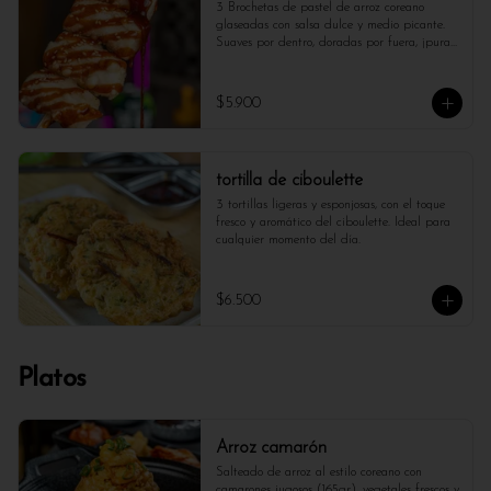
3 Brochetas de pastel de arroz coreano 
glaseadas con salsa dulce y medio picante. 
Suaves por dentro, doradas por fuera, ¡pura 
explosión de sabor!
$5.900
tortilla de ciboulette
3 tortillas ligeras y esponjosas, con el toque 
fresco y aromático del ciboulette. Ideal para 
cualquier momento del día.
$6.500
Platos
Arroz camarón
Salteado de arroz al estilo coreano con 
camarones jugosos (165gr), vegetales frescos y 