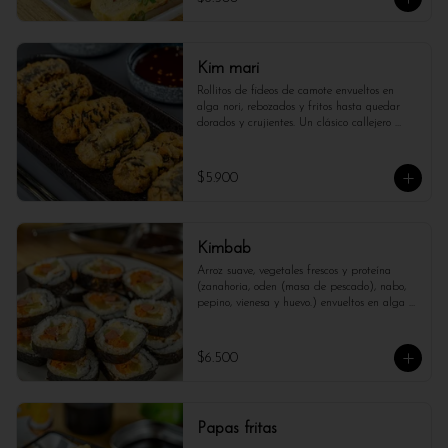
Kim mari
Rollitos de fideos de camote envueltos en 
alga nori, rebozados y fritos hasta quedar 
dorados y crujientes. Un clásico callejero 
coreano con mucho sabor.
$5.900
Kimbab
Arroz suave, vegetales frescos y proteína 
(zanahoria, oden (masa de pescado), nabo, 
pepino, vienesa y huevo.) envueltos en alga 
nori. Un bocado saludable, sabroso y lleno de 
frescura, ideal para disfrutar en cualquier 
momento del día.
$6.500
Papas fritas