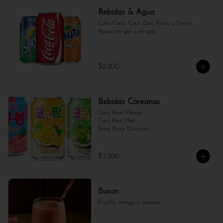
Bebidas & Agua
Coca Coca, Coca Zero, Fanta y Sprite

Agua con gas y sin gas
$2.200
Bebidas Coreanas
Coco Bam Mango 

Coco Bam Uva 

Bong Bong Durazno

Bong Bong Uva

Milkis

Sparkling water melon
$3.500
Busan
Frutilla, mango y naranja.