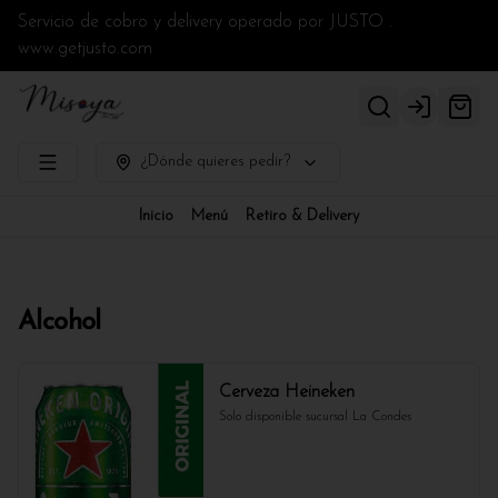
Servicio de cobro y delivery operado por JUSTO .
www.getjusto.com
Login
¿Dónde quieres pedir?
Inicio
Menú
Retiro & Delivery
Alcohol
Cerveza Heineken
Solo disponible sucursal La Condes