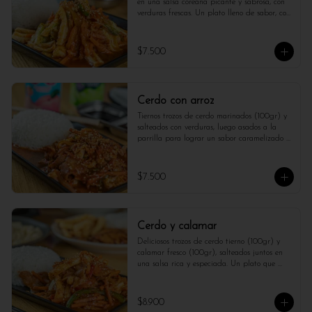
en una salsa coreana picante y sabrosa, con 
verduras frescas. Un plato lleno de sabor, con 
una combinación perfecta de texturas y un 
toque auténtico de la cocina coreana.
$7.500
Cerdo con arroz
Tiernos trozos de cerdo marinados (100gr) y 
salteados con verduras, luego asados a la 
parrilla para lograr un sabor caramelizado y 
jugoso. Servido con una guarnición de arroz y 
encurtidos, esta deliciosa receta coreana 
ofrece un equilibrio perfecto entre dulce, 
$7.500
salado y picante. ¡Una experiencia única de 
la cocina de Corea!
Cerdo y calamar
Deliciosos trozos de cerdo tierno (100gr) y 
calamar fresco (100gr), salteados juntos en 
una salsa rica y especiada. Un plato que 
combina lo mejor de la tierra y el mar con 
una explosión de sabores y texturas.
$8.900