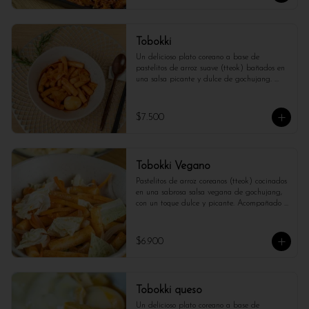
Tobokki
Un delicioso plato coreano a base de 
pastelitos de arroz suave (tteok) bañados en 
una salsa picante y dulce de gochujang. 
Acompañado de masas de pescado y huevo 
duro, este plato es perfecto para los amantes 
de los sabores intensos y reconfortantes. ¡Un 
$7.500
bocado lleno de textura y sabor único!
Tobokki Vegano
Pastelitos de arroz coreanos (tteok) cocinados 
en una sabrosa salsa vegana de gochujang, 
con un toque dulce y picante. Acompañado 
de vegetales frescos como cebolla, zanahoria 
y repollo. Un plato reconfortante y lleno de 
sabor.
$6.900
Tobokki queso
Un delicioso plato coreano a base de 