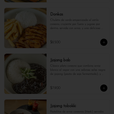
Donkas
Chuleta de cerdo empanizada al estilo 
coreano, crujiente por fuera y jugosa por 
dentro, servida con arroz, y una deliciosa 
salsa agridulce especial acompañado con 
papas fritas y arroz blanco.
$8.500
Jjajang bab
Clásico plato coreano que combina arroz 
blanco al vapor con una sabrosa salsa negra 
de jjajang (pasta de soja fermentada), y 
vegetales. Una opción reconfortante y llena 
de sabor.
$7.900
Jjajang tobokki
Pastelitos de arroz coreanos (tteok) servidos 