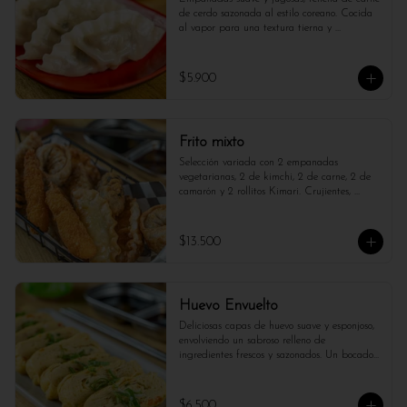
de cerdo sazonada al estilo coreano. Cocida 
al vapor para una textura tierna y 
reconfortante.

*Foto referencial , puede variar cantidad y 
$5.900
tamaño*
Frito mixto
Selección variada con 2 empanadas 
vegetarianas, 2 de kimchi, 2 de carne, 2 de 
camarón y 2 rollitos Kimari. Crujientes, 
sabrosas y perfectas para compartir.
$13.500
Huevo Envuelto
Deliciosas capas de huevo suave y esponjoso, 
envolviendo un sabroso relleno de 
ingredientes frescos y sazonados. Un bocado 
ligero, lleno de sabor y textura. El sabor te 
sorprendera.
$6.500