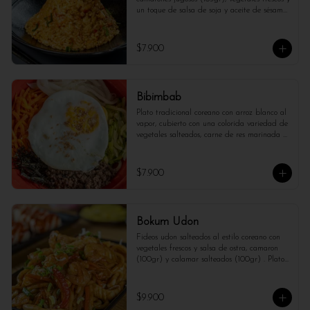
un toque de salsa de soja y aceite de sésamo. 
Un plato aromático, sabroso y equilibrado, 
ideal para los amantes de los mariscos con 
un toque asiático.
$7.900
Bibimbab
Plato tradicional coreano con arroz blanco al 
vapor, cubierto con una colorida variedad de 
vegetales salteados, carne de res marinada 
(40gr), huevo frito y salsa gochujang 
(picante). Se mezcla antes de comer para 
disfrutar de una explosión de sabores y 
$7.900
texturas en cada bocado.
Bokum Udon
Fideos udon salteados al estilo coreano con 
vegetales frescos y salsa de ostra, camaron 
(100gr) y calamar salteados (100gr) . Plato 
reconfortante y lleno de sabor.
$9.900