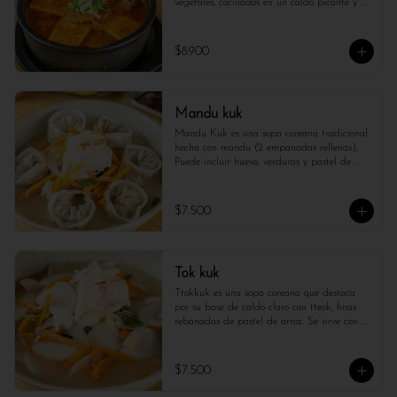
vegetales, cocinados en un caldo picante y 
lleno de sabor. Caliente, intensa y 
reconfortante, esta sopa es perfecta para los 
amantes del kimchi y los sabores auténticos 
$8.900
de Corea.
Mandu kuk
Mandu Kuk es una sopa coreana tradicional 
hecha con mandu (2 empanadas rellenas), 
Puede incluir huevo, verduras y pastel de 
arroz (tteok). Es popular en Año Nuevo por 
simbolizar buena suerte.

$7.500
*Foto referencial*
Tok kuk
Ttokkuk es una sopa coreana que destaca 
por su base de caldo claro con tteok, finas 
rebanadas de pastel de arroz. Se sirve con 
huevo batido, verduras y carne molida, 
ofreciendo un sabor suave y reconfortante.
$7.500